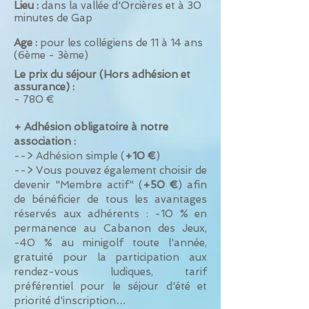
Lieu :
dans la vallée d'Orcières et à 30
minutes de Gap
Age :
pour les collégiens de 11 à 14 ans
(6ème - 3ème)
Le prix du séjour (Hors adhésion et
assurance) :
- 780 €
+
A
dhésion obligatoire à notre
association :
--> Adhésion simple (
+10 €
)
--> Vous pouvez également c
hoisir de
devenir "Membre actif" (
+50 €
) afin
de bénéficier de tous les avantages
réservés aux adhérents : -10 % en
permanence au Cabanon des Jeux,
-40 % au minigolf toute l'année,
gratuité pour la participation aux
rendez-vous ludiques, tarif
préférentiel pour le séjour d'été et
priorité d'inscription…