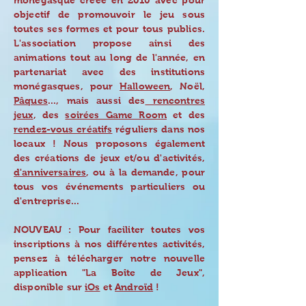
monégasque créée en 2010 avec pour
objectif de promouvoir le jeu sous
toutes ses formes et pour tous publics.
L'association propose ainsi des
animations tout au long de l'année, en
partenariat avec des institutions
monégasques, pour
Halloween
, Noël,
Pâques
..., mais aussi des
rencontres
jeux
, des
soirées Game Room
et des
rendez-vous créatifs
réguliers dans nos
locaux ! Nous proposons également
des créations de jeux et/ou d'activités,
d'anniversaires
, ou à la demande, pour
tous vos
événements
particuliers ou
d'entreprise...
NOUVEAU : Pour faciliter toutes vos
inscriptions à nos différentes activités,
pensez à télécharger notre nouvelle
application "La Boîte de Jeux",
disponible sur
iOs
et
Androïd
!